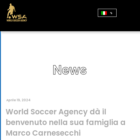
News
Aprile 19, 2024
World Soccer Agency dà il
benvenuto nella sua famiglia a
Marco Carnesecchi